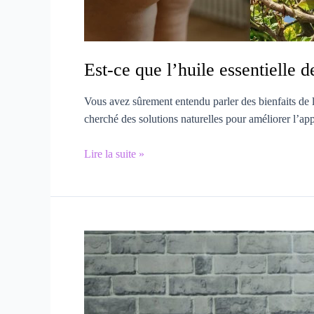
Est-ce que l’huile essentielle de
Vous avez sûrement entendu parler des bienfaits de l’
cherché des solutions naturelles pour améliorer l’appa
Est-
Lire la suite »
ce
que
l’huile
essentielle
de
citron
enlève
la
cellulite